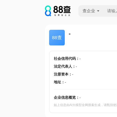
查企业
查企业
-
88查
查招投标
查产地
社会信用代码
：
-
法定代表人
：
-
注册资本
：
-
地址
：
-
企业信息概览：
-
如上信息由AI大模型全网搜索生成，请甄别使