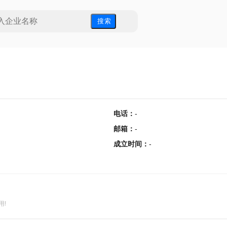
搜 索
电话
：
-
邮箱
：
-
成立时间
：
-
用!