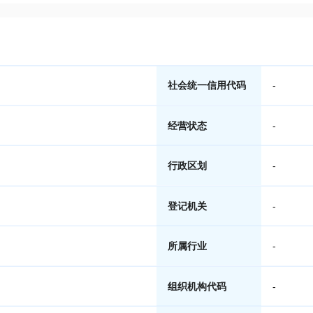
社会统一信用代码
-
经营状态
-
行政区划
-
登记机关
-
所属行业
-
组织机构代码
-