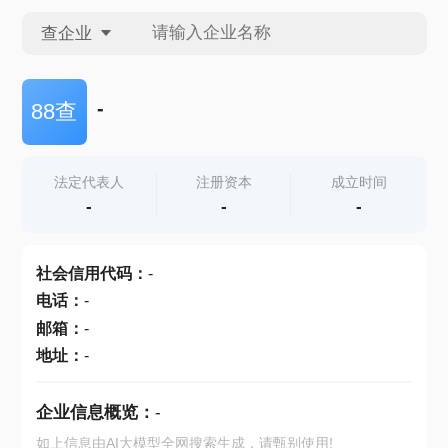
查企业
查企业
-
88查
查招投标
法定代表人
注册资本
成立时间
-
-
-
查产地
社会信用代码
：
-
电话
：
-
邮箱
：
-
地址
：
-
企业信息概览：
-
如上信息由AI大模型全网搜索生成，请甄别使用!