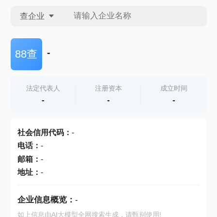
查企业
查企业
-
88查
查招投标
法定代表人
注册资本
成立时间
-
-
-
查产地
社会信用代码
：
-
电话
：
-
邮箱
：
-
地址
：
-
企业信息概览：
-
如上信息由AI大模型全网搜索生成，请甄别使用!