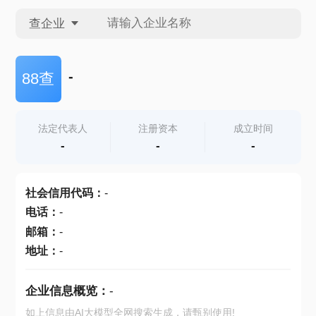
查企业
查企业
-
88查
查招投标
法定代表人
注册资本
成立时间
-
-
-
查产地
社会信用代码
：
-
电话
：
-
邮箱
：
-
地址
：
-
企业信息概览：
-
如上信息由AI大模型全网搜索生成，请甄别使用!