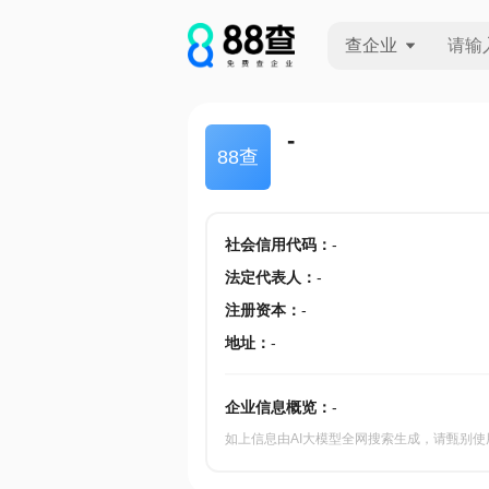
查企业
查企业
-
88查
查招投标
查产地
社会信用代码
：
-
法定代表人
：
-
注册资本
：
-
地址
：
-
企业信息概览：
-
如上信息由AI大模型全网搜索生成，请甄别使