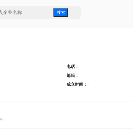
搜 索
电话
：
-
邮箱
：
-
成立时间
：
-
用!