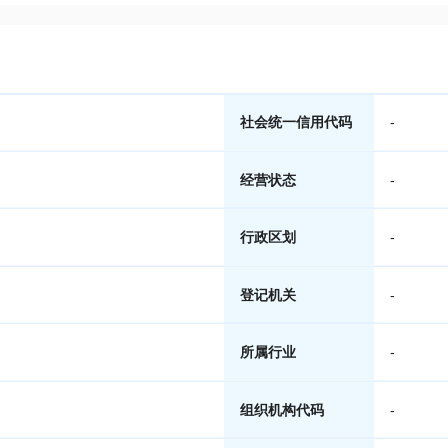
社会统一信用代码
-
经营状态
-
行政区划
-
登记机关
-
所属行业
-
组织机构代码
-