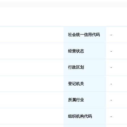
社会统一信用代码
-
经营状态
-
行政区划
-
登记机关
-
所属行业
-
组织机构代码
-