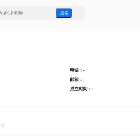
搜 索
电话
：
-
邮箱
：
-
成立时间
：
-
用!