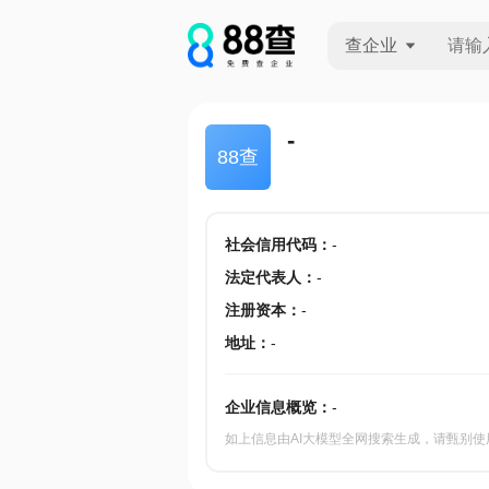
查企业
查企业
-
88查
查招投标
查产地
社会信用代码
：
-
法定代表人
：
-
注册资本
：
-
地址
：
-
企业信息概览：
-
如上信息由AI大模型全网搜索生成，请甄别使