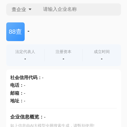
查企业
查企业
-
88查
查招投标
法定代表人
注册资本
成立时间
-
-
-
查产地
社会信用代码
：
-
电话
：
-
邮箱
：
-
地址
：
-
企业信息概览：
-
如上信息由AI大模型全网搜索生成，请甄别使用!