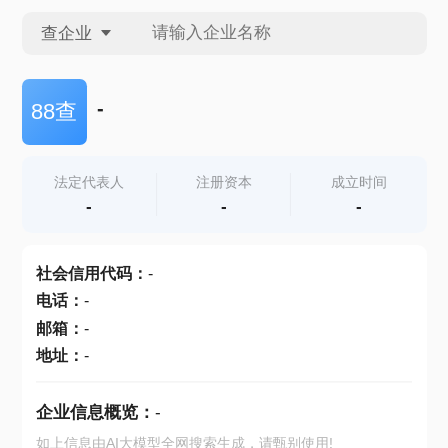
查企业
查企业
-
88查
查招投标
法定代表人
注册资本
成立时间
-
-
-
查产地
社会信用代码
：
-
电话
：
-
邮箱
：
-
地址
：
-
企业信息概览：
-
如上信息由AI大模型全网搜索生成，请甄别使用!