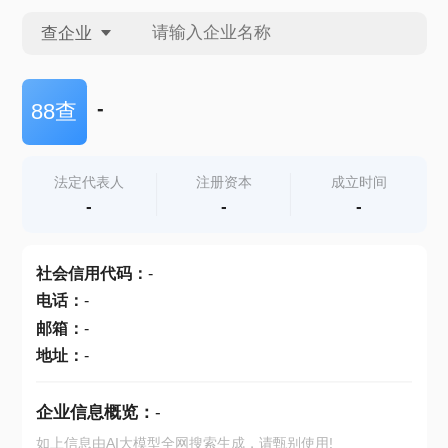
查企业
查企业
-
88查
查招投标
法定代表人
注册资本
成立时间
-
-
-
查产地
社会信用代码
：
-
电话
：
-
邮箱
：
-
地址
：
-
企业信息概览：
-
如上信息由AI大模型全网搜索生成，请甄别使用!