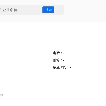
搜 索
电话
：
-
邮箱
：
-
成立时间
：
-
用!