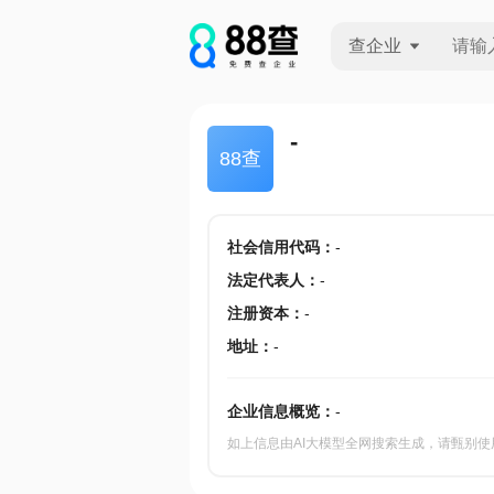
查企业
查企业
-
88查
查招投标
查产地
社会信用代码
：
-
法定代表人
：
-
注册资本
：
-
地址
：
-
企业信息概览：
-
如上信息由AI大模型全网搜索生成，请甄别使