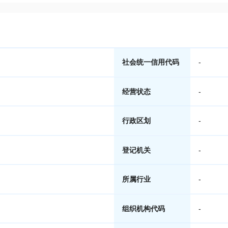
社会统一信用代码
-
经营状态
-
行政区划
-
登记机关
-
所属行业
-
组织机构代码
-