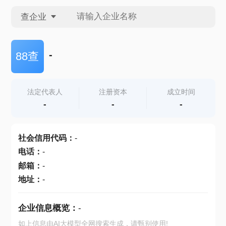
查企业
查企业
-
88查
查招投标
法定代表人
注册资本
成立时间
-
-
-
查产地
社会信用代码
：
-
电话
：
-
邮箱
：
-
地址
：
-
企业信息概览：
-
如上信息由AI大模型全网搜索生成，请甄别使用!