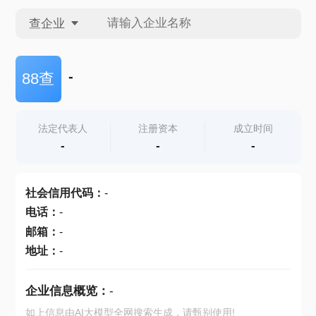
查企业
查企业
-
88查
查招投标
法定代表人
注册资本
成立时间
-
-
-
查产地
社会信用代码
：
-
电话
：
-
邮箱
：
-
地址
：
-
企业信息概览：
-
如上信息由AI大模型全网搜索生成，请甄别使用!