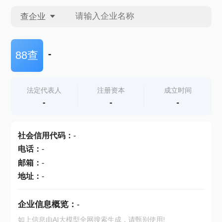
查企业
查企业
-
88查
查招投标
法定代表人
注册资本
成立时间
-
-
-
查产地
社会信用代码
：
-
电话
：
-
邮箱
：
-
地址
：
-
企业信息概览：
-
如上信息由AI大模型全网搜索生成，请甄别使用!