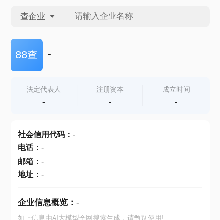
查企业
查企业
-
88查
查招投标
法定代表人
注册资本
成立时间
-
-
-
查产地
社会信用代码
：
-
电话
：
-
邮箱
：
-
地址
：
-
企业信息概览：
-
如上信息由AI大模型全网搜索生成，请甄别使用!