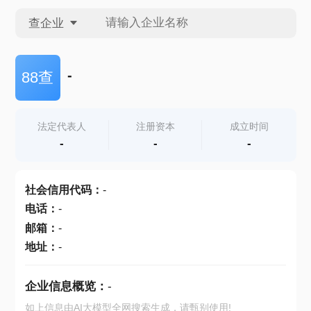
查企业
查企业
-
88查
查招投标
法定代表人
注册资本
成立时间
-
-
-
查产地
社会信用代码
：
-
电话
：
-
邮箱
：
-
地址
：
-
企业信息概览：
-
如上信息由AI大模型全网搜索生成，请甄别使用!