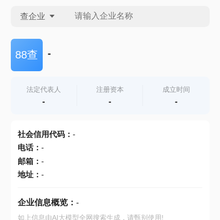
查企业
查企业
-
88查
查招投标
法定代表人
注册资本
成立时间
-
-
-
查产地
社会信用代码
：
-
电话
：
-
邮箱
：
-
地址
：
-
企业信息概览：
-
如上信息由AI大模型全网搜索生成，请甄别使用!