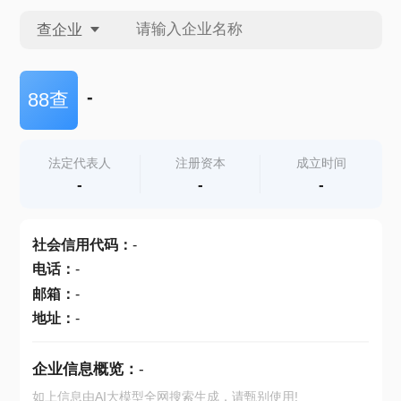
查企业
查企业
-
88查
查招投标
法定代表人
注册资本
成立时间
-
-
-
查产地
社会信用代码
：
-
电话
：
-
邮箱
：
-
地址
：
-
企业信息概览：
-
如上信息由AI大模型全网搜索生成，请甄别使用!