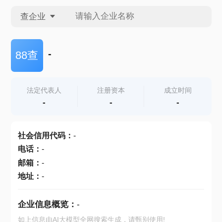
查企业
查企业
-
88查
查招投标
法定代表人
注册资本
成立时间
-
-
-
查产地
社会信用代码
：
-
电话
：
-
邮箱
：
-
地址
：
-
企业信息概览：
-
如上信息由AI大模型全网搜索生成，请甄别使用!