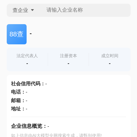
查企业
查企业
-
88查
查招投标
法定代表人
注册资本
成立时间
-
-
-
查产地
社会信用代码
：
-
电话
：
-
邮箱
：
-
地址
：
-
企业信息概览：
-
如上信息由AI大模型全网搜索生成，请甄别使用!