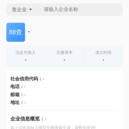
查企业
查企业
-
88查
查招投标
法定代表人
注册资本
成立时间
-
-
-
查产地
社会信用代码
：
-
电话
：
-
邮箱
：
-
地址
：
-
企业信息概览：
-
如上信息由AI大模型全网搜索生成，请甄别使用!