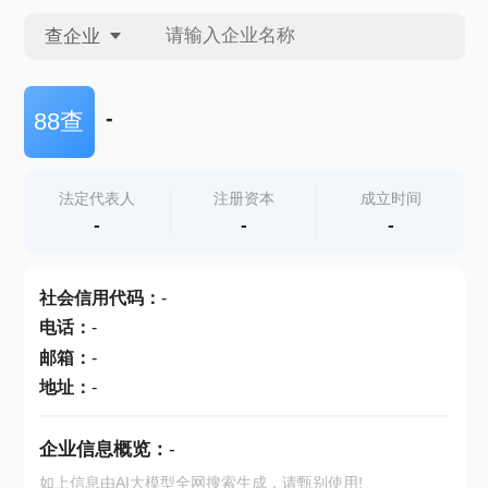
查企业
查企业
-
88查
查招投标
法定代表人
注册资本
成立时间
-
-
-
查产地
社会信用代码
：
-
电话
：
-
邮箱
：
-
地址
：
-
企业信息概览：
-
如上信息由AI大模型全网搜索生成，请甄别使用!