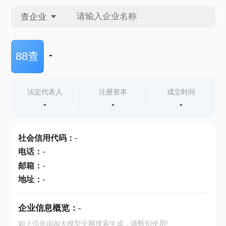
查企业
查企业
-
88查
查招投标
法定代表人
注册资本
成立时间
-
-
-
查产地
社会信用代码
：
-
电话
：
-
邮箱
：
-
地址
：
-
企业信息概览：
-
如上信息由AI大模型全网搜索生成，请甄别使用!