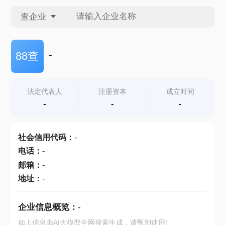
查企业
查企业
-
88查
查招投标
法定代表人
注册资本
成立时间
-
-
-
查产地
社会信用代码
：
-
电话
：
-
邮箱
：
-
地址
：
-
企业信息概览：
-
如上信息由AI大模型全网搜索生成，请甄别使用!