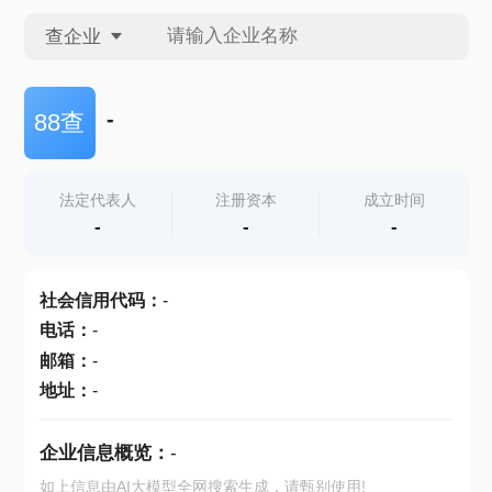
查企业
查企业
-
88查
查招投标
法定代表人
注册资本
成立时间
-
-
-
查产地
社会信用代码
：
-
电话
：
-
邮箱
：
-
地址
：
-
企业信息概览：
-
如上信息由AI大模型全网搜索生成，请甄别使用!