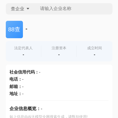
查企业
查企业
-
88查
查招投标
法定代表人
注册资本
成立时间
-
-
-
查产地
社会信用代码
：
-
电话
：
-
邮箱
：
-
地址
：
-
企业信息概览：
-
如上信息由AI大模型全网搜索生成，请甄别使用!