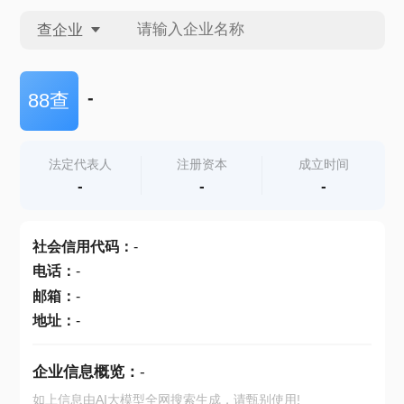
查企业
查企业
-
88查
查招投标
法定代表人
注册资本
成立时间
-
-
-
查产地
社会信用代码
：
-
电话
：
-
邮箱
：
-
地址
：
-
企业信息概览：
-
如上信息由AI大模型全网搜索生成，请甄别使用!