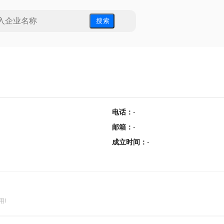
搜 索
电话
：
-
邮箱
：
-
成立时间
：
-
用!