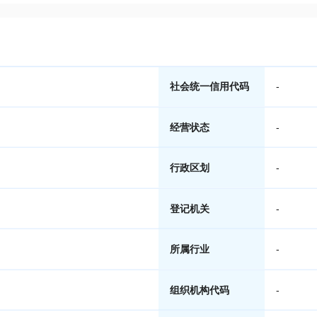
社会统一信用代码
-
经营状态
-
行政区划
-
登记机关
-
所属行业
-
组织机构代码
-