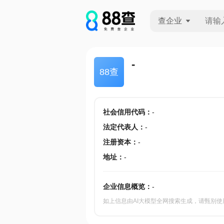
查企业
查企业
-
88查
查招投标
查产地
社会信用代码
：
-
法定代表人
：
-
注册资本
：
-
地址
：
-
企业信息概览：
-
如上信息由AI大模型全网搜索生成，请甄别使