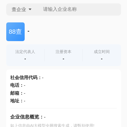
查企业
查企业
-
88查
查招投标
法定代表人
注册资本
成立时间
-
-
-
查产地
社会信用代码
：
-
电话
：
-
邮箱
：
-
地址
：
-
企业信息概览：
-
如上信息由AI大模型全网搜索生成，请甄别使用!