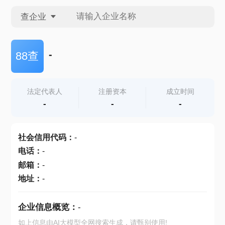
查企业
查企业
-
88查
查招投标
法定代表人
注册资本
成立时间
-
-
-
查产地
社会信用代码
：
-
电话
：
-
邮箱
：
-
地址
：
-
企业信息概览：
-
如上信息由AI大模型全网搜索生成，请甄别使用!