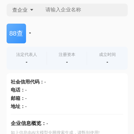
查企业
查企业
-
88查
查招投标
法定代表人
注册资本
成立时间
-
-
-
查产地
社会信用代码
：
-
电话
：
-
邮箱
：
-
地址
：
-
企业信息概览：
-
如上信息由AI大模型全网搜索生成，请甄别使用!