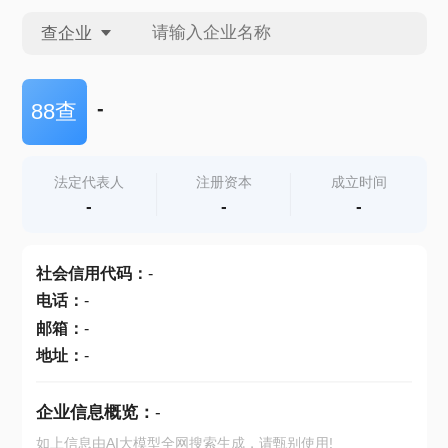
查企业
查企业
-
88查
查招投标
法定代表人
注册资本
成立时间
-
-
-
查产地
社会信用代码
：
-
电话
：
-
邮箱
：
-
地址
：
-
企业信息概览：
-
如上信息由AI大模型全网搜索生成，请甄别使用!