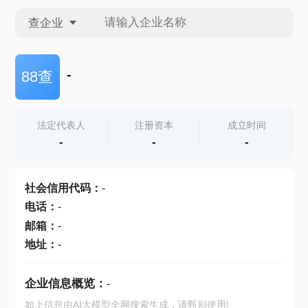
查企业
查企业
-
88查
查招投标
法定代表人
注册资本
成立时间
-
-
-
查产地
社会信用代码
：
-
电话
：
-
邮箱
：
-
地址
：
-
企业信息概览：
-
如上信息由AI大模型全网搜索生成，请甄别使用!