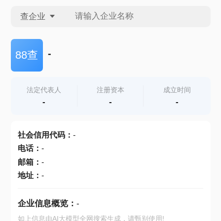
查企业
查企业
-
88查
查招投标
法定代表人
注册资本
成立时间
-
-
-
查产地
社会信用代码
：
-
电话
：
-
邮箱
：
-
地址
：
-
企业信息概览：
-
如上信息由AI大模型全网搜索生成，请甄别使用!