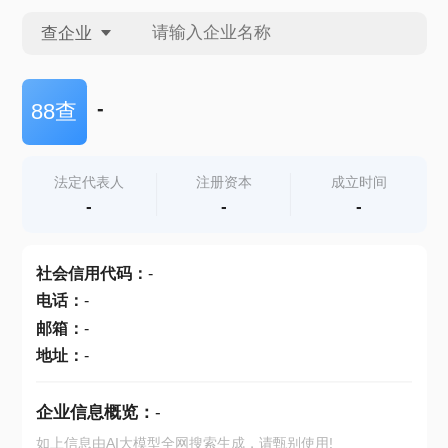
查企业
查企业
-
88查
查招投标
法定代表人
注册资本
成立时间
-
-
-
查产地
社会信用代码
：
-
电话
：
-
邮箱
：
-
地址
：
-
企业信息概览：
-
如上信息由AI大模型全网搜索生成，请甄别使用!