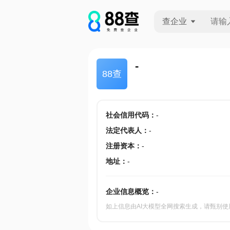
查企业
查企业
-
88查
查招投标
查产地
社会信用代码
：
-
法定代表人
：
-
注册资本
：
-
地址
：
-
企业信息概览：
-
如上信息由AI大模型全网搜索生成，请甄别使