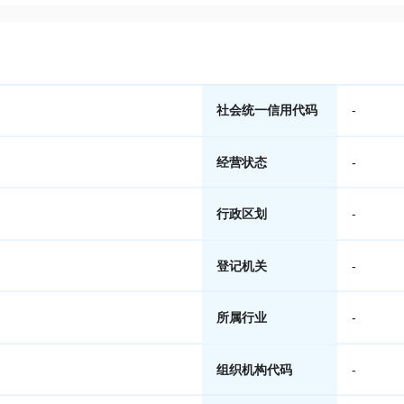
社会统一信用代码
-
经营状态
-
行政区划
-
登记机关
-
所属行业
-
组织机构代码
-