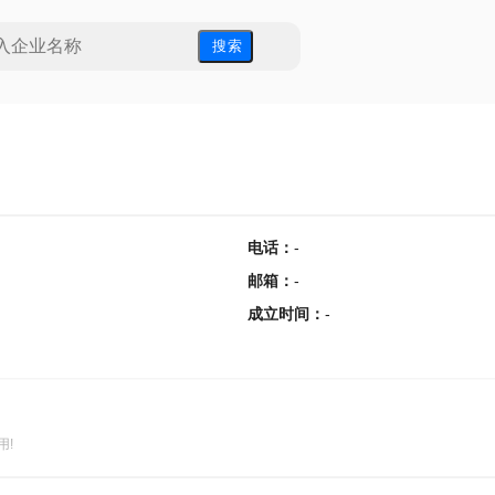
搜 索
电话
：
-
邮箱
：
-
成立时间
：
-
用!