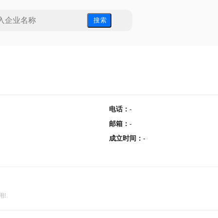
搜 索
电话
：
-
邮箱
：
-
成立时间
：
-
用!