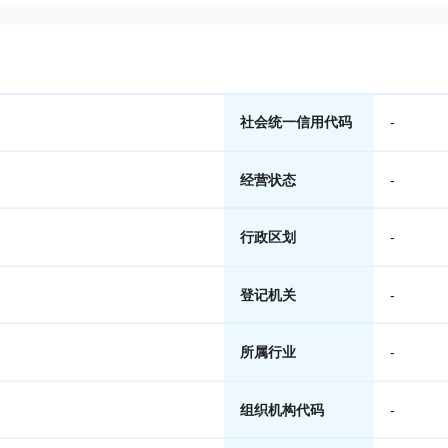
社会统一信用代码
-
经营状态
-
行政区划
-
登记机关
-
所属行业
-
组织机构代码
-