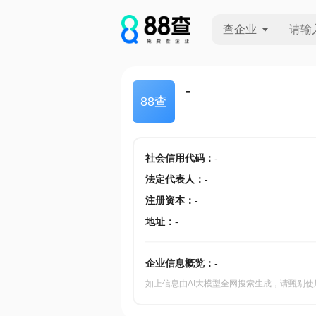
查企业
查企业
-
88查
查招投标
查产地
社会信用代码
：
-
法定代表人
：
-
注册资本
：
-
地址
：
-
企业信息概览：
-
如上信息由AI大模型全网搜索生成，请甄别使