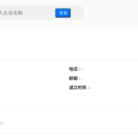
搜 索
电话
：
-
邮箱
：
-
成立时间
：
-
用!