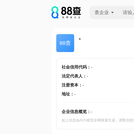
查企业
查企业
-
88查
查招投标
查产地
社会信用代码
：
-
法定代表人
：
-
注册资本
：
-
地址
：
-
企业信息概览：
-
如上信息由AI大模型全网搜索生成，请甄别使