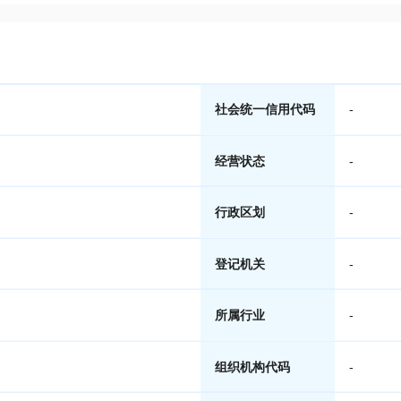
社会统一信用代码
-
经营状态
-
行政区划
-
登记机关
-
所属行业
-
组织机构代码
-