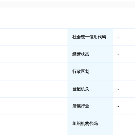
社会统一信用代码
-
经营状态
-
行政区划
-
登记机关
-
所属行业
-
组织机构代码
-