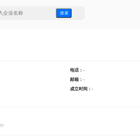
搜 索
电话
：
-
邮箱
：
-
成立时间
：
-
用!