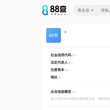
查企业
查企业
-
88查
查招投标
查产地
社会信用代码
：
-
法定代表人
：
-
注册资本
：
-
地址
：
-
企业信息概览：
-
如上信息由AI大模型全网搜索生成，请甄别使