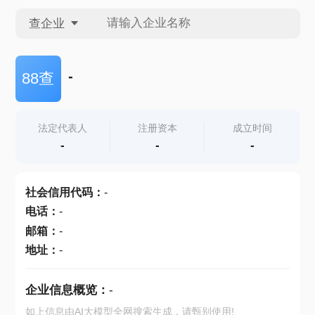
查企业
查企业
-
88查
查招投标
法定代表人
注册资本
成立时间
-
-
-
查产地
社会信用代码
：
-
电话
：
-
邮箱
：
-
地址
：
-
企业信息概览：
-
如上信息由AI大模型全网搜索生成，请甄别使用!