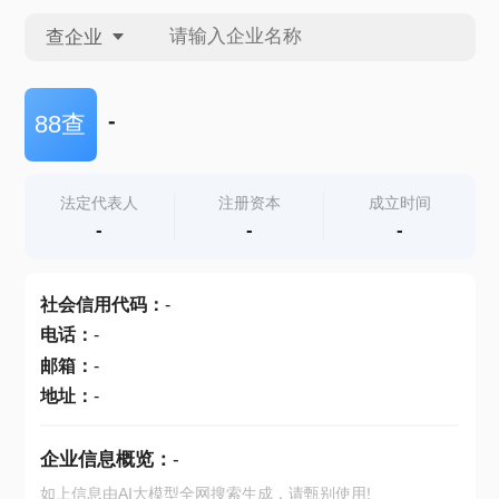
查企业
查企业
-
88查
查招投标
法定代表人
注册资本
成立时间
-
-
-
查产地
社会信用代码
：
-
电话
：
-
邮箱
：
-
地址
：
-
企业信息概览：
-
如上信息由AI大模型全网搜索生成，请甄别使用!