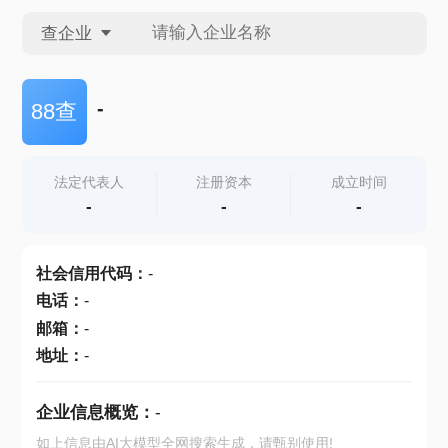
查企业
查企业
-
88查
查招投标
法定代表人
注册资本
成立时间
-
-
-
查产地
社会信用代码
：
-
电话
：
-
邮箱
：
-
地址
：
-
企业信息概览：
-
如上信息由AI大模型全网搜索生成，请甄别使用!