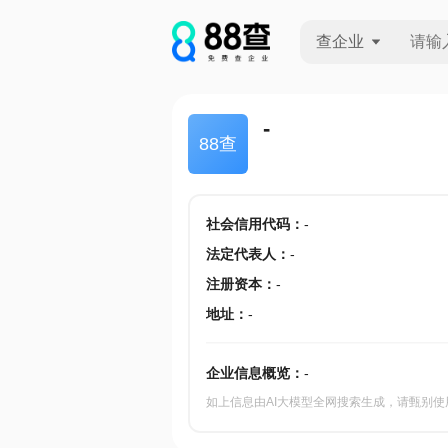
查企业
查企业
-
88查
查招投标
查产地
社会信用代码
：
-
法定代表人
：
-
注册资本
：
-
地址
：
-
企业信息概览：
-
如上信息由AI大模型全网搜索生成，请甄别使