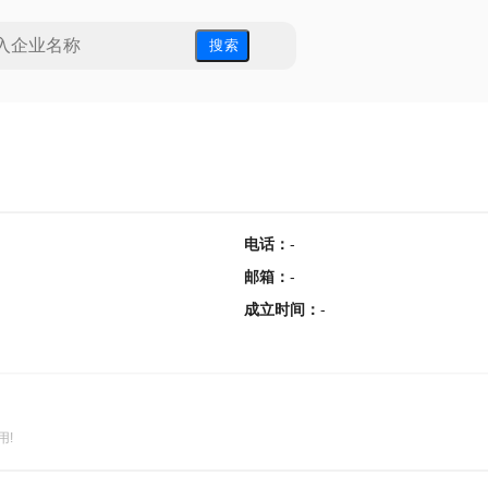
搜 索
电话
：
-
邮箱
：
-
成立时间
：
-
用!