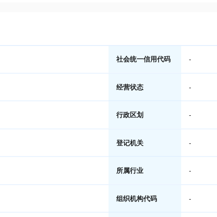
社会统一信用代码
-
经营状态
-
行政区划
-
登记机关
-
所属行业
-
组织机构代码
-