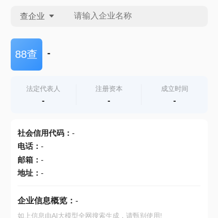
查企业
查企业
-
88查
查招投标
法定代表人
注册资本
成立时间
-
-
-
查产地
社会信用代码
：
-
电话
：
-
邮箱
：
-
地址
：
-
企业信息概览：
-
如上信息由AI大模型全网搜索生成，请甄别使用!