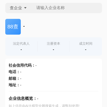
查企业
查企业
-
88查
查招投标
法定代表人
注册资本
成立时间
-
-
-
查产地
社会信用代码
：
-
电话
：
-
邮箱
：
-
地址
：
-
企业信息概览：
-
如上信息由AI大模型全网搜索生成，请甄别使用!