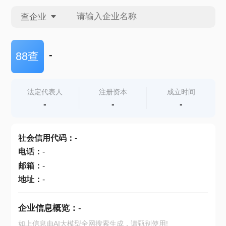
查企业
查企业
-
88查
查招投标
法定代表人
注册资本
成立时间
-
-
-
查产地
社会信用代码
：
-
电话
：
-
邮箱
：
-
地址
：
-
企业信息概览：
-
如上信息由AI大模型全网搜索生成，请甄别使用!