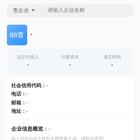
查企业
查企业
-
88查
查招投标
法定代表人
注册资本
成立时间
-
-
-
查产地
社会信用代码
：
-
电话
：
-
邮箱
：
-
地址
：
-
企业信息概览：
-
如上信息由AI大模型全网搜索生成，请甄别使用!