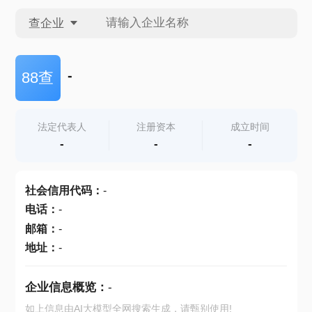
查企业
查企业
-
88查
查招投标
法定代表人
注册资本
成立时间
-
-
-
查产地
社会信用代码
：
-
电话
：
-
邮箱
：
-
地址
：
-
企业信息概览：
-
如上信息由AI大模型全网搜索生成，请甄别使用!