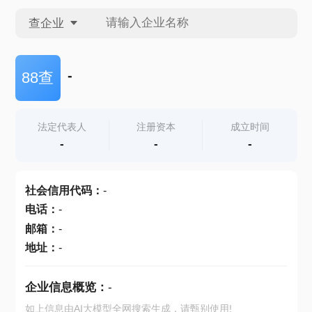
查企业
查企业
-
88查
查招投标
法定代表人
注册资本
成立时间
-
-
-
查产地
社会信用代码
：
-
电话
：
-
邮箱
：
-
地址
：
-
企业信息概览：
-
如上信息由AI大模型全网搜索生成，请甄别使用!