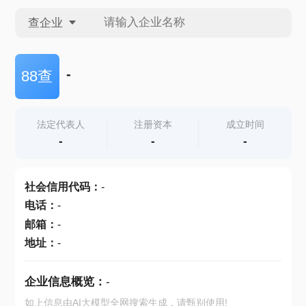
查企业
查企业
-
88查
查招投标
法定代表人
注册资本
成立时间
-
-
-
查产地
社会信用代码
：
-
电话
：
-
邮箱
：
-
地址
：
-
企业信息概览：
-
如上信息由AI大模型全网搜索生成，请甄别使用!