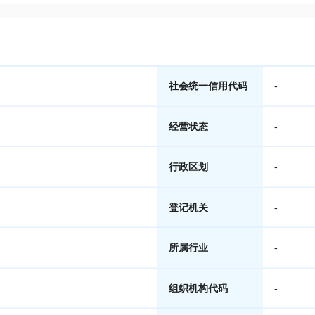
社会统一信用代码
-
经营状态
-
行政区划
-
登记机关
-
所属行业
-
组织机构代码
-