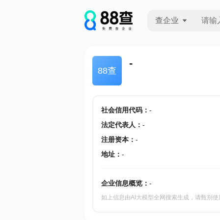
查企业
查企业
-
88查
查招投标
查产地
社会信用代码
：
-
法定代表人
：
-
注册资本
：
-
地址
：
-
企业信息概览：
-
如上信息由AI大模型全网搜索生成，请甄别使